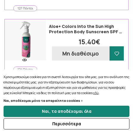
127 Πόντοι
Aloe+ Colors Into the Sun High
Protection Body Sunscreen SPF …
15.40€
Μη διαθέσιμο
124 Πόντοι
Χρησιμοποιούμε cookies για τη σωστή λειτουργία του site μας, για την ανάλυση της
επισκεψιμότητάς μας, για την εξατομίκευση των διαφημίσεων, για να σου
Frezyderm Sun Screen Active
παρέχουμε εξατομικευμένη εξυπηρέτηση και για να μαθαίνεις για τις προσφορές
Sensitive Face- Body SPF 50+ , 1 …
μας εύκολα! Μπορείς να δεις τη πολιτική μας για τα cookies
εδώ
.
Ναι, αποδέχομαι μόνο τα απαραίτητα cookies >
17.69€
Ναι, τα αποδέχομαι όλα
Μη διαθέσιμο
Περισσότερα
143 Πόντοι