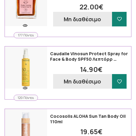
22.00€
Μη διαθέσιμο
177 Πόντοι
Caudalie Vinosun Protect Spray for
Face & Body SPF50 Λεπτόρρ …
14.90€
Μη διαθέσιμο
120 Πόντοι
Cocosolis ALOHA Sun Tan Body Oil
110ml
19.65€