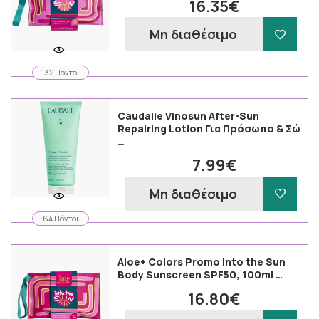
16.35€
Μη διαθέσιμο
132 Πόντοι
Caudalie Vinosun After-Sun
Repairing Lotion Για Πρόσωπο & Σώ
…
7.99€
Μη διαθέσιμο
64 Πόντοι
Aloe+ Colors Promo Into the Sun
Body Sunscreen SPF50, 100ml …
16.80€