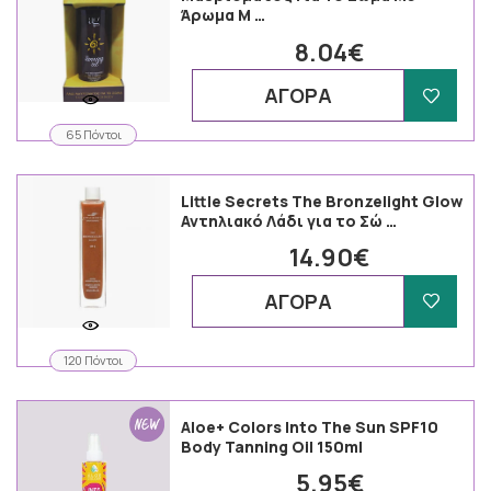
Άρωμα M …
8.04€
ΑΓΟΡΑ
65 Πόντοι
Little Secrets The Bronzelight Glow
Αντηλιακό Λάδι για το Σώ …
14.90€
ΑΓΟΡΑ
120 Πόντοι
Aloe+ Colors Into The Sun SPF10
Body Tanning Oil 150ml
5.95€