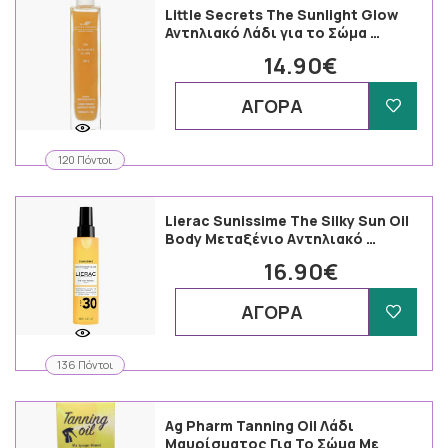
Little Secrets The Sunlight Glow
Αντηλιακό Λάδι για το Σώμα …
14.90€
ΑΓΟΡΑ
120 Πόντοι
Lierac Sunissime The Silky Sun Oil
Body Mεταξένιο Aντηλιακό …
16.90€
ΑΓΟΡΑ
136 Πόντοι
Ag Pharm Tanning Oil Λάδι
Μαυρίσματος Για Το Σώμα Με