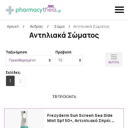
Αρχική
/
Άνδρας
/
Σώμα
/
Αντηλιακά Σώματος
Αναζήτηση
Αντηλιακά Σώματος
Ταξινόμηση
Προβολή
ΦΊΛΤΡΑ
Σελίδες:
1
2
73
ΠΡΟΪΌΝΤΑ
Frezyderm Sun Screen Sea Side
Mist Spf 50+, Αντιηλιακό Σπρέι …