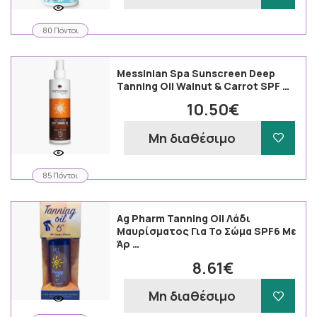
80 Πόντοι
Messinian Spa Sunscreen Deep
Tanning Oil Walnut & Carrot SPF …
10.50€
Μη διαθέσιμο
85 Πόντοι
Ag Pharm Tanning Oil Λάδι
Μαυρίσματος Για Το Σώμα SPF6 Με
Άρ …
8.61€
Μη διαθέσιμο