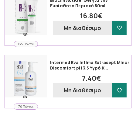
Bioclin ActiGel Gel για την
Ευαίσθητη Περιοχή 50ml
16.80€
Μη διαθέσιμο
135 Πόντοι
Intermed Eva Intima Extrasept Minor
Discomfort pH 3.5 Υγρό Κ …
7.40€
Μη διαθέσιμο
70 Πόντοι