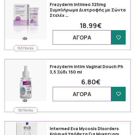
Frezyderm Intimeo 325mg
Συμπλήρωμα Διατροφής με Ζώντα
Στελέχ …
18.99€
ΑΓΟΡΑ
153 Πόντοι
Frezyderm Intim Vaginal Douch Ph
3,5 Ξύδι 150 ml
6.80€
ΑΓΟΡΑ
55 Πόντοι
Intermed Eva Mycosis Disorders
Κολπικά Υπόθετα Για Μυκητιασι …