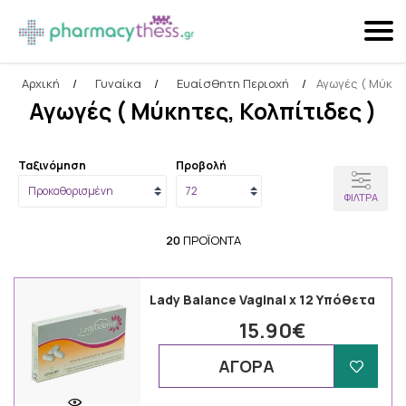
Αρχική
/
Γυναίκα
/
Ευαίσθητη Περιοχή
/
Αγωγές ( Μύκητε
Αναζήτηση
Αγωγές ( Μύκητες, Κολπίτιδες )
Ταξινόμηση
Προβολή
ΦΊΛΤΡΑ
20
ΠΡΟΪΌΝΤΑ
Lady Balance Vaginal x 12 Υπόθετα
15.90€
ΑΓΟΡΑ