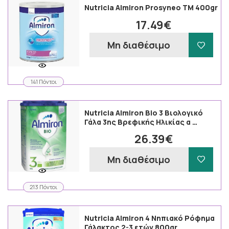
Nutricia Almiron Prosyneo TM 400gr
17.49€
Μη διαθέσιμο
141 Πόντοι
Nutricia Almiron Bio 3 Βιολογικό
Γάλα 3ης Βρεφικής Ηλικίας α …
26.39€
Μη διαθέσιμο
213 Πόντοι
Nutricia Almiron 4 Νηπιακό Ρόφημα
Γάλακτος 2-3 ετών 800gr