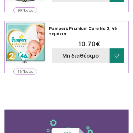
90 Πόντοι
Pampers Prεmium Care Νο 2, 46
τεμάχια
10.70€
Μη διαθέσιμο
86 Πόντοι