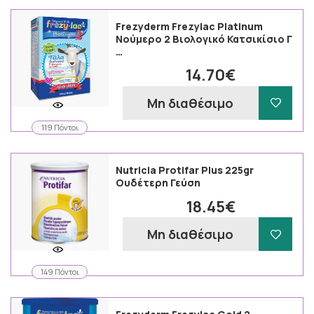
Frezyderm Frezylac Platinum
Νούμερο 2 Βιολογικό Κατσικίσιο Γ
…
14.70€
Μη διαθέσιμο
119 Πόντοι
Nutricia Protifar Plus 225gr
Ουδέτερη Γεύση
18.45€
Μη διαθέσιμο
149 Πόντοι