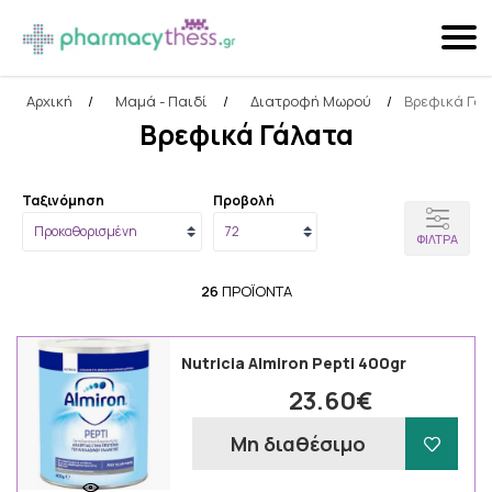
Αρχική
/
Μαμά - Παιδί
/
Διατροφή Μωρού
/
Βρεφικά Γά
Αναζήτηση
Βρεφικά Γάλατα
Ταξινόμηση
Προβολή
ΦΊΛΤΡΑ
26
ΠΡΟΪΌΝΤΑ
Nutricia Almiron Pepti 400gr
23.60€
Μη διαθέσιμο