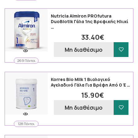
Nutricia Almiron PROfutura
DuoBiotik Γάλα 1ης Βρεφικής Ηλικί
…
33.40€
Μη διαθέσιμο
269 Πόντοι
Korres Bio Milk 1 Βιολογικό
Αγελαδινό Γάλα Για Βρέφη Από 0 Έ …
15.90€
Μη διαθέσιμο
128 Πόντοι