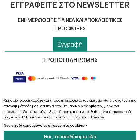
ΕΓΓΡΑΦΕΊΤΕ ΣΤΟ NEWSLETTER
ΕΝΗΜΕΡΩΘΕΊΤΕ ΓΙΑ ΝΈΑ ΚΑΙ ΑΠΟΚΛΕΙΣΤΙΚΈΣ
ΠΡΟΣΦΟΡΈΣ
Εγγραφή
ΤΡΟΠΟΙ ΠΛΗΡΩΜΗΣ
Χρησιμοποιούμε cookies για τη σωστή λειτουργία του site μας, για την ανάλυση της
επισκεψιμότητάς μας, για την εξατομίκευση των διαφημίσεων, για να σου
Copyright © 2026
pharmacythess.gr
παρέχουμε εξατομικευμένη εξυπηρέτηση και για να μαθαίνεις για τις προσφορές
μας εύκολα! Μπορείς να δεις τη πολιτική μας για τα cookies
εδώ
.
Ναι, αποδέχομαι μόνο τα απαραίτητα cookies >
Ναι, τα αποδέχομαι όλα