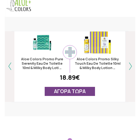
Aloe Colors Promo Pure
Aloe Colors Promo Silky
Alo
Serenity Eau De Toilette
Touch Eau De Toilette 10ml
Lovel
10ml & Milky Body Loti …
& Milky Body Lotion …
& M
18.89€
ΑΓΟΡΑ ΤΩΡΑ