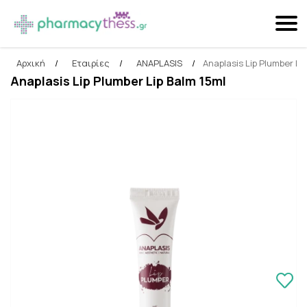
Αρχική
/
Εταιρίες
/
ANAPLASIS
/
Anaplasis Lip Plumber Li
Αναζήτηση
Anaplasis Lip Plumber Lip Balm 15ml