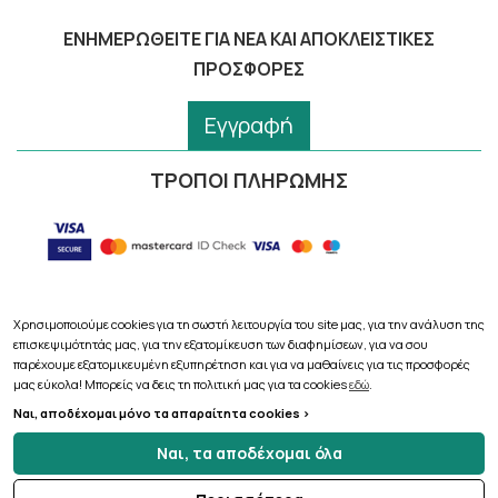
ΕΝΗΜΕΡΩΘΕΊΤΕ ΓΙΑ ΝΈΑ ΚΑΙ ΑΠΟΚΛΕΙΣΤΙΚΈΣ
ΠΡΟΣΦΟΡΈΣ
Εγγραφή
ΤΡΟΠΟΙ ΠΛΗΡΩΜΗΣ
Χρησιμοποιούμε cookies για τη σωστή λειτουργία του site μας, για την ανάλυση της
επισκεψιμότητάς μας, για την εξατομίκευση των διαφημίσεων, για να σου
Copyright © 2026
pharmacythess.gr
παρέχουμε εξατομικευμένη εξυπηρέτηση και για να μαθαίνεις για τις προσφορές
μας εύκολα! Μπορείς να δεις τη πολιτική μας για τα cookies
εδώ
.
Ναι, αποδέχομαι μόνο τα απαραίτητα cookies >
Ναι, τα αποδέχομαι όλα