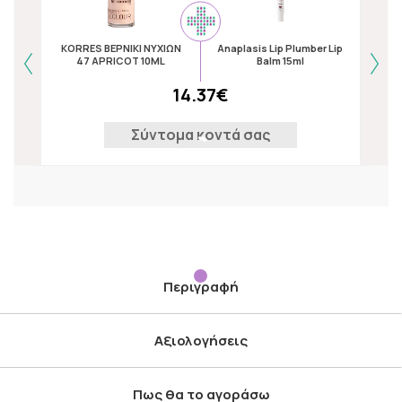
Kor
KORRES ΒΕΡΝΙΚΙ ΝΥΧΙΩΝ
Anaplasis Lip Plumber Lip
Lips
47 APRICOT 10ML
Balm 15ml
14.37€
Σύντομα κοντά σας
Περιγραφή
Αξιολογήσεις
Πως θα το αγοράσω