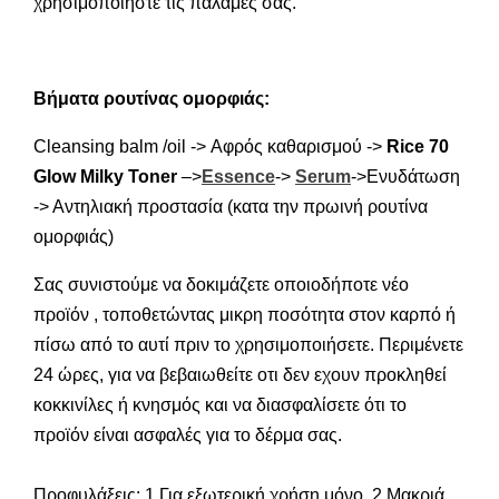
χρησιμοποιήστε τις παλάμες σας.
Βήματα ρουτίνας ομορφιάς:
Cleansing balm /oil -> Αφρός καθαρισμού ->
Rice 70
Glow Milky Toner
–>
Essence
->
Serum
->Ενυδάτωση
-> Αντηλιακή προστασία (κατα την πρωινή ρουτίνα
ομορφιάς)
Σας συνιστούμε να δοκιμάζετε οποιοδήποτε νέο
προϊόν , τοποθετώντας μικρη ποσότητα στον καρπό ή
πίσω από το αυτί πριν το χρησιμοποιήσετε. Περιμένετε
24 ώρες, για να βεβαιωθείτε οτι δεν εχουν προκληθεί
κοκκινίλες ή κνησμός και να διασφαλίσετε ότι το
προϊόν είναι ασφαλές για το δέρμα σας.
Προφυλάξεις: 1.Για εξωτερική χρήση μόνο. 2.Μακριά