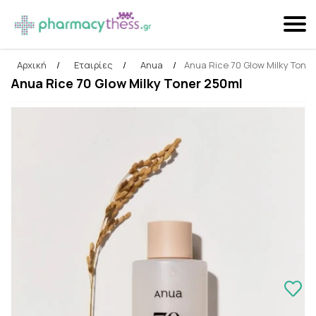
Αρχική
/
Εταιρίες
/
Anua
/
Anua Rice 70 Glow Milky Tone
Αναζήτηση
Anua Rice 70 Glow Milky Toner 250ml