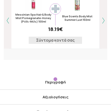
Messinian Spa Hair & Body
Messi
Blue Scents Body Mist
Mist Pomegranate-Honey
Mis
Summer Lust 150ml
(Ρόδι-Μέλι) 100ml
18.19€
Σύντομα κοντά σας
Περιγραφή
Αξιολογήσεις