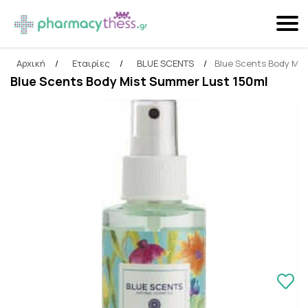
Αρχική
/
Εταιρίες
/
BLUE SCENTS
/
Blue Scents Body Mis
Αναζήτηση
Blue Scents Body Mist Summer Lust 150ml