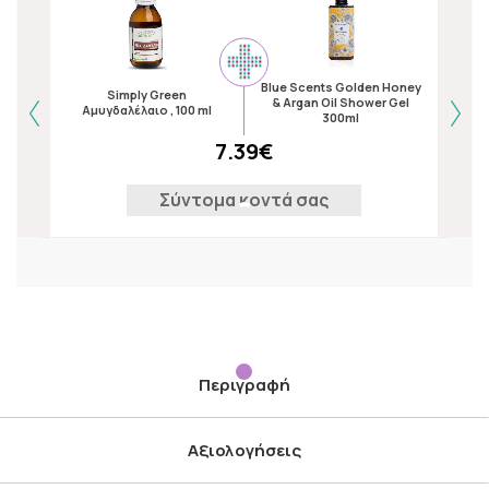
Blue Scents Golden Honey
Na
Simply Green
& Argan Oil Shower Gel
Form
Αμυγδαλέλαιο , 100 ml
300ml
7.39€
Σύντομα κοντά σας
Περιγραφή
Αξιολογήσεις