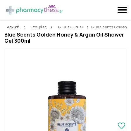
Αρχική
/
Εταιρίες
/
BLUE SCENTS
/
Blue Scents Golden H
Αναζήτηση
Blue Scents Golden Honey & Argan Oil Shower
Gel 300ml