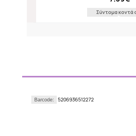
Σύντομα κοντά 
5206936512272
Barcode: