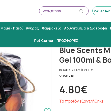
Αναζήτηση
2310 514
Αναζήτηση
Μαμά - Παιδί
Άνδρας
Φαρμακείο
Αδυνάτισμα & Διατροφή
ift Body Set Shower Gel 100ml & Body Lotion 100ml
Pet Corner
ΠΡΟΣΦΟΡΕΣ
Blue Scents M
Gel 100ml & B
ΚΩΔΙΚΌΣ ΠΡΟΪΌΝΤΟΣ:
2056718
4.80€
Το προϊόν εξαντλήθηκε