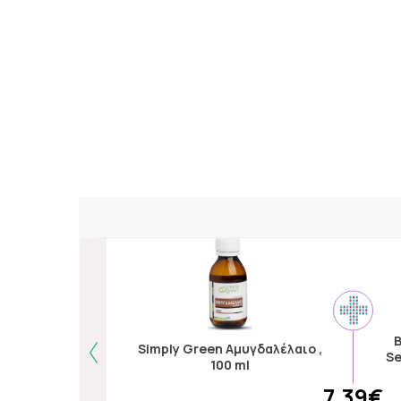
B
Simply Green Αμυγδαλέλαιο ,
Se
100 ml
7.39€