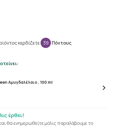
οϊόντος κερδίζετε
39
Πόντους
οτείνει:
een Αμυγδαλέλαιο , 100 ml
ις έρθει!
και θα ενημερωθείτε μόλις παραλάβουμε το