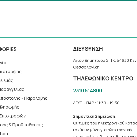
ΔΙΕΥΘΥΝΣΗ
ΦΟΡΙΕΣ
Αγίου Δημητρίου 2, TK. 54630 Κέν
νία
Θεσσαλονίκη
πιστροφής
ΤΗΛΕΦΩΝΙΚΟ ΚΕΝΤΡΟ
με εμάς
Παραγγελίας
2310 514800
Αποστολής - Παραλαβής
ΔΕΥΤ. - ΠΑΡ.: 11:30 - 19:30
Πληρωμής
ή Επιστροφών
Σημαντική Σημείωση
:
Οι τιμές του ηλεκτρονικού κατ
ήσης & Προϋποθέσεις
ισχύουν μόνο για ηλεκτρονικές
stem
παραγγελίες. Σε απευθείας αγο