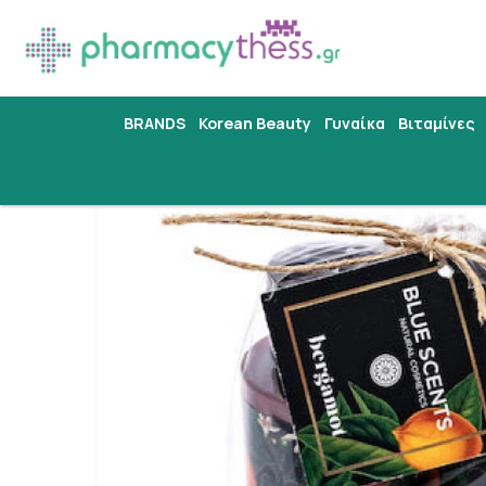
BRANDS
Korean Beauty
Γυναίκα
Βιταμίνες
Αρχική
/
Εταιρίες
/
BLUE SCENTS
/
Blue Scents Mini G