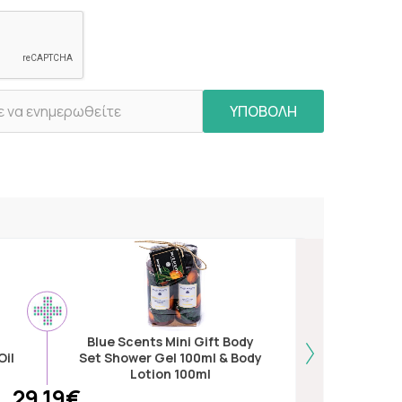
ΥΠΟΒΟΛΗ
Blue Scents Mini Gift Body
Natural V
Oil
Set Shower Gel 100ml & Body
Multi Fiber
Lotion 100ml
29.19€