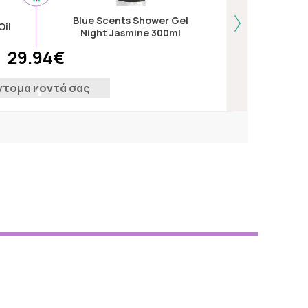
Blue Scents Shower Gel
Natural V
Oil
Night Jasmine 300ml
Multi Fiber
29.94€
ντομα κοντά σας