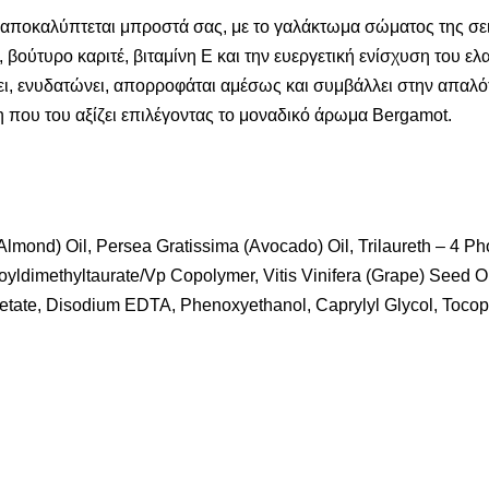
ας αποκαλύπτεται μπροστά σας, με το γαλάκτωμα σώματος της 
βούτυρο καριτέ, βιταμίνη Ε και την ευεργετική ενίσχυση του ελ
νυδατώνει, απορροφάται αμέσως και συμβάλλει στην απαλότητα
 που του αξίζει επιλέγοντας το μοναδικό άρωμα Bergamot.
lmond) Oil, Persea Gratissima (Avocado) Oil, Trilaureth – 4 P
ldimethyltaurate/Vp Copolymer, Vitis Vinifera (Grape) Seed Oil, 
cetate, Disodium EDTA, Phenoxyethanol, Caprylyl Glycol, Tocop