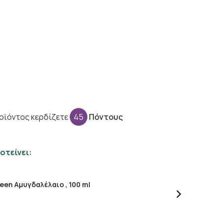
οϊόντος κερδίζετε
45
Πόντους
οτείνει:
een Αμυγδαλέλαιο , 100 ml