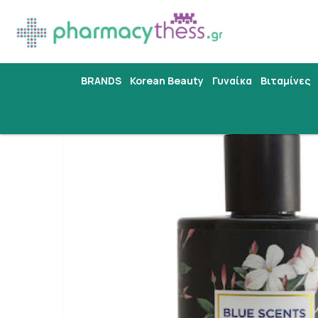
BRANDS
Korean Beauty
Γυναίκα
Βιταμίνες
Αρχική
/
Εταιρίες
/
BLUE SCENTS
/
Blue Scents Shower