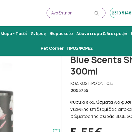
Αναζήτηση
2310 514
Αναζήτηση
Μαμά - Παιδί
Άνδρας
Φαρμακείο
Αδυνάτισμα & Διατροφή
 Gel Night Jasmine 300ml
Pet Corner
ΠΡΟΣΦΟΡΕΣ
Blue Scents S
300ml
ΚΩΔΙΚΌΣ ΠΡΟΪΌΝΤΟΣ:
2055755
Φυσικά εκχυλίσματα για φυσι
νεανικής επιδερμίδας αποκα
σώματος της σειράς BLUE SC