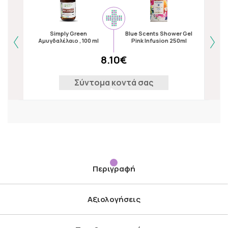
Na
Simply Green
Blue Scents Shower Gel
Form
Αμυγδαλέλαιο , 100 ml
Pink Infusion 250ml
8.10€
Σύντομα κοντά σας
Περιγραφή
Αξιολογήσεις