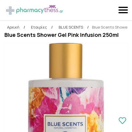
Αρχική
/
Εταιρίες
/
BLUE SCENTS
/
Blue Scents Shower Ge
Αναζήτηση
Blue Scents Shower Gel Pink Infusion 250ml