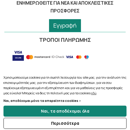
ΕΝΗΜΕΡΩΘΕΊΤΕ ΓΙΑ ΝΈΑ ΚΑΙ ΑΠΟΚΛΕΙΣΤΙΚΈΣ
ΠΡΟΣΦΟΡΈΣ
Εγγραφή
ΤΡΟΠΟΙ ΠΛΗΡΩΜΗΣ
Χρησιμοποιούμε cookies για τη σωστή λειτουργία του site μας, για την ανάλυση της
επισκεψιμότητάς μας, για την εξατομίκευση των διαφημίσεων, για να σου
Copyright © 2026
pharmacythess.gr
παρέχουμε εξατομικευμένη εξυπηρέτηση και για να μαθαίνεις για τις προσφορές
μας εύκολα! Μπορείς να δεις τη πολιτική μας για τα cookies
εδώ
.
Ναι, αποδέχομαι μόνο τα απαραίτητα cookies >
Ναι, τα αποδέχομαι όλα
Περισσότερα