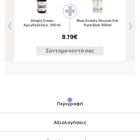
Na
Simply Green
Blue Scents Shower Gel
Form
Αμυγδαλέλαιο , 100 ml
Pure Elixir 300ml
8.19€
Σύντομα κοντά σας
Περιγραφή
Αξιολογήσεις