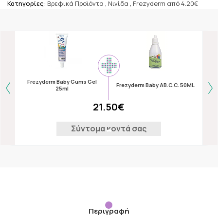
Κατηγορίες:
Βρεφικά Προϊόντα
,
Νινίδα
,
Frezyderm από 4.20€
Frezyderm Baby Gums Gel
F
Frezyderm Baby AB.C.C. 50ML
25ml
21.50€
Σύντομα κοντά σας
Περιγραφή