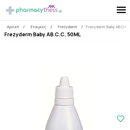
Αρχική
/
Εταιρίες
/
Frezyderm
/
Frezyderm Baby AB.C.C.
Αναζήτηση
Frezyderm Baby AB.C.C. 50ML