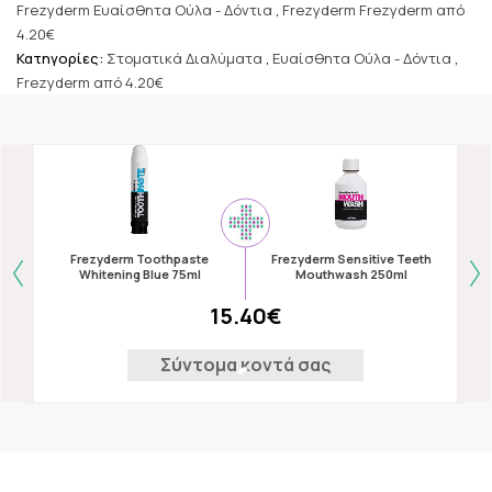
Frezyderm Ευαίσθητα Ούλα - Δόντια
,
Frezyderm Frezyderm από
4.20€
Κατηγορίες:
Στοματικά Διαλύματα
,
Ευαίσθητα Ούλα - Δόντια
,
Frezyderm από 4.20€
Frezyderm Toothpaste
Frezyderm Sensitive Teeth
F
Whitening Blue 75ml
Mouthwash 250ml
T
15.40€
Σύντομα κοντά σας