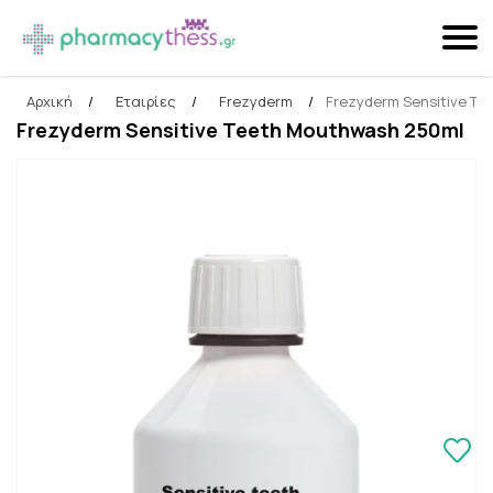
Αρχική
/
Εταιρίες
/
Frezyderm
/
Frezyderm Sensitive T
Αναζήτηση
Frezyderm Sensitive Teeth Mouthwash 250ml