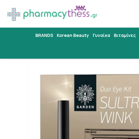
BRANDS
Korean Beauty
Γυναίκα
Βιταμίνες
Αρχική
/
Εταιρίες
/
GARDEN OF PANTHENOLS
/
Garden 