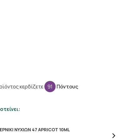
οϊόντος κερδίζετε
91
Πόντους
οτείνει:
ORRES ΒΕΡΝΙΚΙ ΝΥΧΙΩΝ 47 APRICOT 10ML