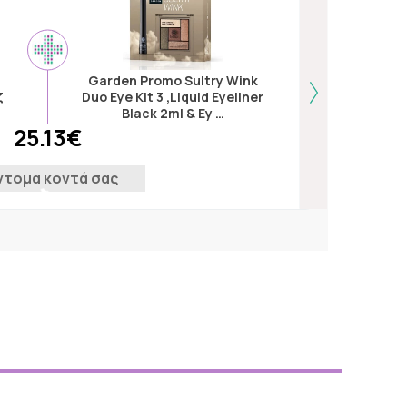
Garden Promo Sultry Wink
ζ
Duo Eye Kit 3 ,Liquid Eyeliner
Liposan 
Black 2ml & Ey …
25.13€
ντομα κοντά σας