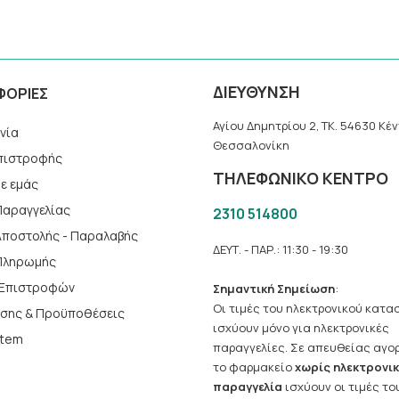
ΔΙΕΥΘΥΝΣΗ
ΦΟΡΙΕΣ
Αγίου Δημητρίου 2, TK. 54630 Κέν
νία
Θεσσαλονίκη
πιστροφής
ΤΗΛΕΦΩΝΙΚΟ ΚΕΝΤΡΟ
με εμάς
Παραγγελίας
2310 514800
Αποστολής - Παραλαβής
ΔΕΥΤ. - ΠΑΡ.: 11:30 - 19:30
Πληρωμής
ή Επιστροφών
Σημαντική Σημείωση
:
Οι τιμές του ηλεκτρονικού κατ
ήσης & Προϋποθέσεις
ισχύουν μόνο για ηλεκτρονικές
stem
παραγγελίες. Σε απευθείας αγο
το φαρμακείο
χωρίς ηλεκτρονι
παραγγελία
ισχύουν οι τιμές το