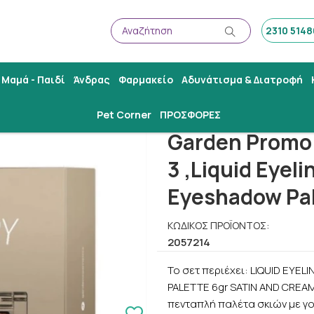
Αναζήτηση
2310 514
Αναζήτηση
Μαμά - Παιδί
Άνδρας
Φαρμακείο
Αδυνάτισμα & Διατροφή
Promo Sultry Wink Duo Eye Kit 3 ,Liquid Eyeliner Black 2ml & Eyeshadow 
Pet Corner
ΠΡΟΣΦΟΡΕΣ
Garden Promo 
3 ,Liquid Eyeli
Eyeshadow Pal
ΚΩΔΙΚΌΣ ΠΡΟΪΌΝΤΟΣ:
2057214
Το σετ περιέχει: LIQUID EYE
PALETTE 6gr SATIN AND CREAM
πενταπλή παλέτα σκιών με γ