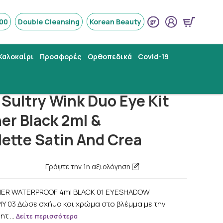
800
Double Cleansing
Korean Beauty
Καλοκαίρι
Προσφορές
Ορθοπεδικά
Covid-19
Palette Satin And Crea
Sultry Wink Duo Eye Kit
ner Black 2ml &
ette Satin And Crea
Γράψτε την 1η αξιολόγηση
LINER WATERPROOF 4ml BLACK 01 EYESHADOW
Y 03 Δώσε σχήμα και χρώμα στο βλέμμα με την
οητ …
Δείτε περισσότερα