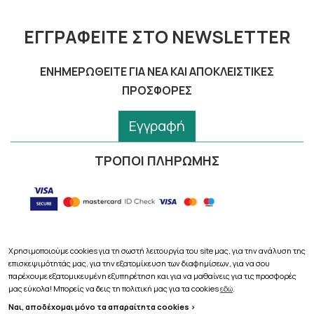
ΕΓΓΡΑΦΕΊΤΕ ΣΤΟ NEWSLETTER
ΕΝΗΜΕΡΩΘΕΊΤΕ ΓΙΑ ΝΈΑ ΚΑΙ ΑΠΟΚΛΕΙΣΤΙΚΈΣ
ΠΡΟΣΦΟΡΈΣ
Εγγραφή
ΤΡΟΠΟΙ ΠΛΗΡΩΜΗΣ
Χρησιμοποιούμε cookies για τη σωστή λειτουργία του site μας, για την ανάλυση της
επισκεψιμότητάς μας, για την εξατομίκευση των διαφημίσεων, για να σου
Copyright © 2026
pharmacythess.gr
παρέχουμε εξατομικευμένη εξυπηρέτηση και για να μαθαίνεις για τις προσφορές
μας εύκολα! Μπορείς να δεις τη πολιτική μας για τα cookies
εδώ
.
Ναι, αποδέχομαι μόνο τα απαραίτητα cookies >