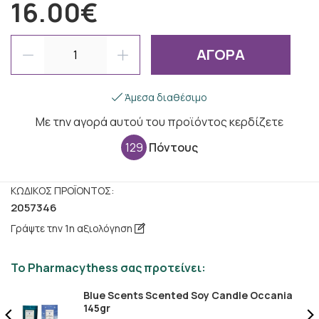
16.00€
ΑΓΟΡΑ
Άμεσα διαθέσιμο
Με την αγορά αυτού του προϊόντος κερδίζετε
129
Πόντους
ΚΩΔΙΚΌΣ ΠΡΟΪΌΝΤΟΣ:
2057346
Γράψτε την 1η αξιολόγηση
Το Pharmacythess σας προτείνει:
Blue Scents Scented Soy Candle Occania
145gr