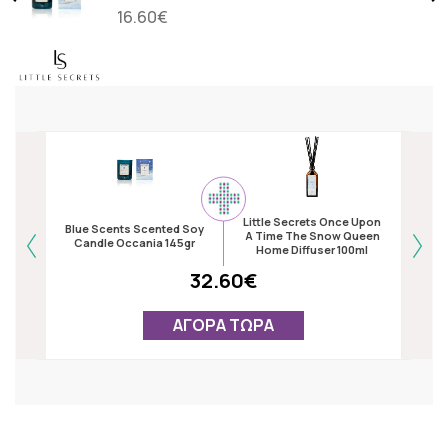
16.60€
Little Secrets Once Upon
Blue Scents Scented Soy
Blue
A Time The Snow Queen
Candle Occania 145gr
Candl
Home Diffuser 100ml
32.60€
ΑΓΟΡΑ ΤΩΡΑ